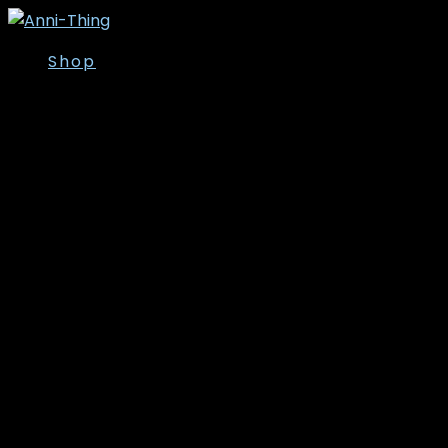
Shop
Overdele
Kjoler/Nederdele
Tunika
T-shirt
Bluser
Skjorter
Toppe
Cardigan/Kimono
Strik
Veste
Jakker/Blazer
Vinter- og
overgangsjakker
Leggins
Poncho’er