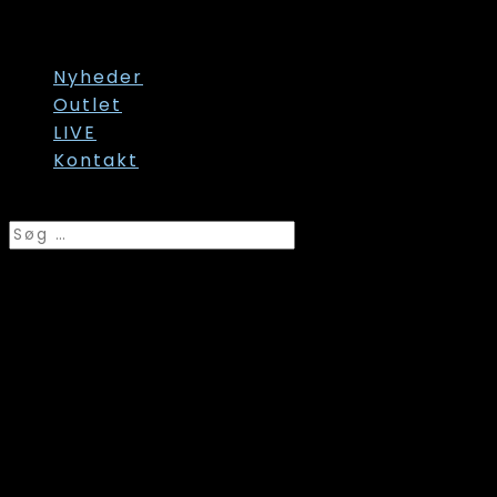
Str. 60/62
Str. onesize
Nyheder
Outlet
LIVE
Kontakt
Vælg en side
Trofe, Boxershorts sort