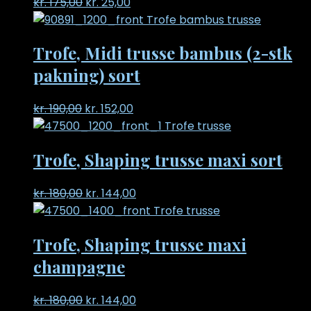
Original
Current
kr.
175,00
kr.
25,00
price
price
was:
is:
Trofe, Midi trusse bambus (2-stk
kr. 175,00.
kr. 25,00.
pakning) sort
Original
Current
kr.
190,00
kr.
152,00
price
price
was:
is:
Trofe, Shaping trusse maxi sort
kr. 190,00.
kr. 152,00.
Original
Current
kr.
180,00
kr.
144,00
price
price
was:
is:
Trofe, Shaping trusse maxi
kr. 180,00.
kr. 144,00.
champagne
Original
Current
kr.
180,00
kr.
144,00