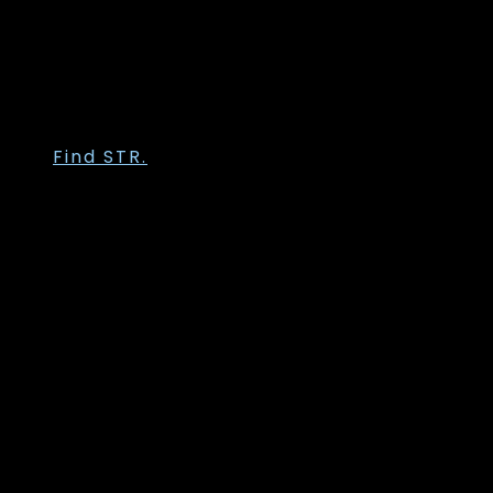
Trofé
Vanting
Wasabi Concept
Zhenzi
Zoey
Find STR.
Str. 36
Str. 38
Str. 40
Str. 42
Str. 44
Str. 46
Str. 48
Str. 50
Str. 52
Str. 54
Str. 56
Str. 58