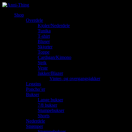
Shop
Overdele
Kjoler/Nederdele
Tunika
T-shirt
Bluser
Skjorter
Toppe
Cardigan/Kimono
Strik
Veste
Jakker/Blazer
Vinter- og overgangsjakker
Leggins
Poncho’er
Bukser
Lange bukser
7/8 bukser
Stumpebukser
Shorts
Nederdele
Strømper
Strømpebukser