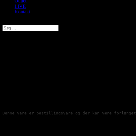
Outlet
LIVE
Kontakt
Vælg en side
Trofe, Bomuld Loose sokker,
Hvid, Style 01700/01701/01710
kr.
40,00
Original price was: kr. 40,00.
kr.
32,00
Current price is:
kr. 32,00.
Sokker i blød, dejlig bomuldsblanding. 

Ingen elastik øverst som strammer på hævede ben. 

Hæle og tæer er forstærket og strikket 

med dobbelt garn for ekstra holdbarhed.

Denne vare er bestillingsvare og der kan være forlænget