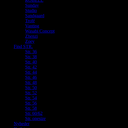
ROBELL
Sunday
Studio
Sandgaard
Trofé
Vanting
Wasabi Concept
Zhenzi
Zoey
Find STR.
Str. 36
Str. 38
Str. 40
Str. 42
Str. 44
Str. 46
Str. 48
Str. 50
Str. 52
Str. 54
Str. 56
Str. 58
Str. 60/62
Str. onesize
Nyheder