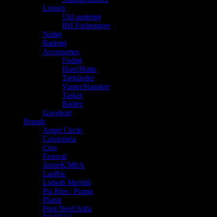
Lingeri
Uld undertøj
BH Forlængere
Nattøj
Badetøj
Accessories
Fodtøj
Huer/Hatte
Tørklæder
Vanter/Hansker
Tasker
Bælter
Gavekort
Brands
Angel Circle
Cassiopeia
Ciso
Festival
JanneK/MbA
LauRie
Lisbeth Merrild
Pia Ries / Pianta
Plaisir
Pont Neuf/Adia