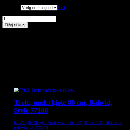
Størrelse
Ryd
Trofe, Bomuld Loose sokker, Hvid, Style 01700/01701/01710 antal
Tilføj til kurv
Materiale: 80% bomuld, 15% polyamid og 5% elastan
Vaskes ved 40 grader
Kan du ikke finde den størrelse du gerne vil have – så kontakt os
enten på besked, mail eller tlf. 30356005. måske har vi den
hængende i vores fysiske butik 🙂
Relaterede varer
Trofe, underkjole 80 cm, Råhvid,
Style 77100
kr.
275,00
Original price was: kr. 275,00.
kr.
220,00
Current
price is: kr. 220,00.