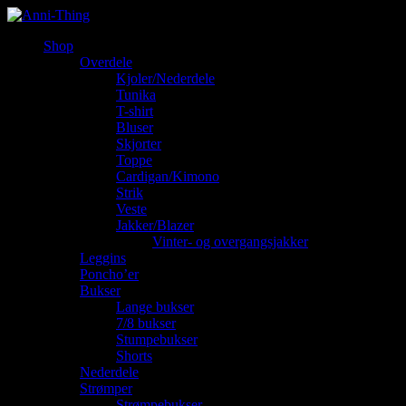
Shop
Overdele
Kjoler/Nederdele
Tunika
T-shirt
Bluser
Skjorter
Toppe
Cardigan/Kimono
Strik
Veste
Jakker/Blazer
Vinter- og overgangsjakker
Leggins
Poncho’er
Bukser
Lange bukser
7/8 bukser
Stumpebukser
Shorts
Nederdele
Strømper
Strømpebukser