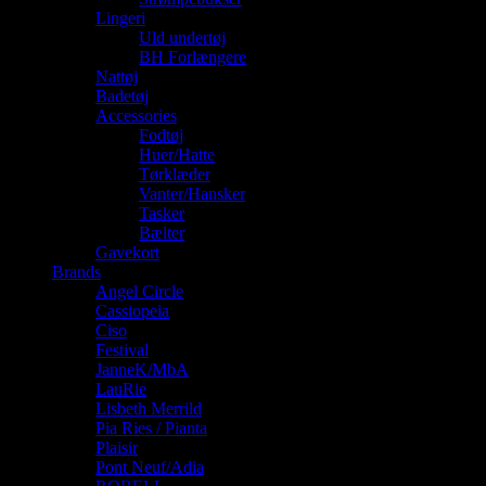
Lingeri
Uld undertøj
BH Forlængere
Nattøj
Badetøj
Accessories
Fodtøj
Huer/Hatte
Tørklæder
Vanter/Hansker
Tasker
Bælter
Gavekort
Brands
Angel Circle
Cassiopeia
Ciso
Festival
JanneK/MbA
LauRie
Lisbeth Merrild
Pia Ries / Pianta
Plaisir
Pont Neuf/Adia