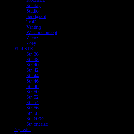
ROBELL
Sunday
Studio
Sandgaard
Trofé
Vanting
Wasabi Concept
Zhenzi
Zoey
Find STR.
Str. 36
Str. 38
Str. 40
Str. 42
Str. 44
Str. 46
Str. 48
Str. 50
Str. 52
Str. 54
Str. 56
Str. 58
Str. 60/62
Str. onesize
Nyheder