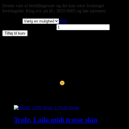
Denne vare er bestillingsvare og der kan være forlænget
leveringstid. Ring evt. på tlf.; 3035 6005 og hør nærmere.
Størrelser
Ryd
Trofe, Boxershorts hvid antal
Tilføj til kurv
Materiale: 90% tactel og 10% elastan
Vask 40 grader
Kan du ikke finde den størrelse du gerne vil have – så kontakt os
enten på besked, mail eller tlf. 30356005. måske har vi den
hængende i vores fysiske butik
Relaterede varer
Trofe, Laila midi trusse skin