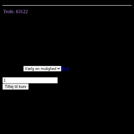
Trofe. 63122
Størrelse
S
L
XL
2XL
Længde målt fra
108
110
112
114
midten af nakken
Brystmål
98
112
122
134
Hoftemål
104
116
132
144
Korte ærmer
Vi har målt tøjet, alle
mål er +/- 2 cm.
Størrelser
Ryd
Trofe, Natkjole, Army/hvid, Style 63122 antal
Tilføj til kurv
Materiale:
52% bambus og 48% bomuld
Vask ved 40 grader
Kan du ikke finde den størrelse du gerne vil have – så kontakt os
enten på besked, mail eller tlf. 30356005. måske har vi den