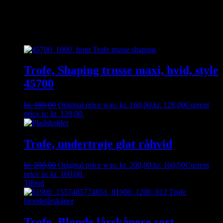
hængende i vores fysiske butik 🙂
Relaterede varer
Trofe, Shaping trusse maxi, hvid, style
45700
kr.
160,00
Original price was: kr. 160,00.
kr.
128,00
Current
price is: kr. 128,00.
Trofe, undertrøje glat råhvid
kr.
200,00
Original price was: kr. 200,00.
kr.
160,00
Current
price is: kr. 160,00.
Tilbud
Trofe, Blonde lårskånere sort