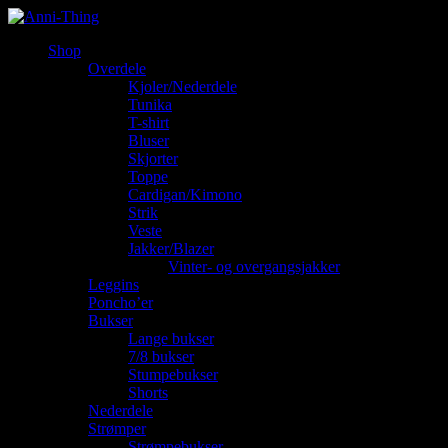
Shop
Overdele
Kjoler/Nederdele
Tunika
T-shirt
Bluser
Skjorter
Toppe
Cardigan/Kimono
Strik
Veste
Jakker/Blazer
Vinter- og overgangsjakker
Leggins
Poncho’er
Bukser
Lange bukser
7/8 bukser
Stumpebukser
Shorts
Nederdele
Strømper
Strømpebukser