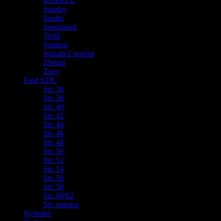
ROBELL
Sunday
Studio
Sandgaard
Trofé
Vanting
Wasabi Concept
Zhenzi
Zoey
Find STR.
Str. 36
Str. 38
Str. 40
Str. 42
Str. 44
Str. 46
Str. 48
Str. 50
Str. 52
Str. 54
Str. 56
Str. 58
Str. 60/62
Str. onesize
Nyheder