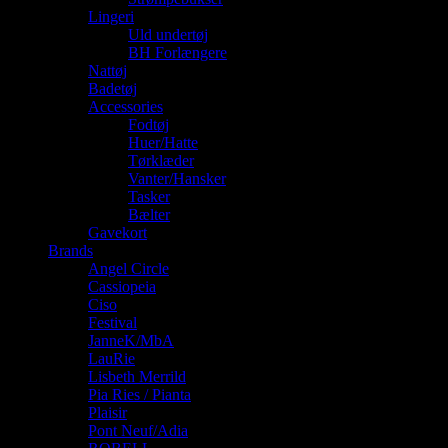
Lingeri
Uld undertøj
BH Forlængere
Nattøj
Badetøj
Accessories
Fodtøj
Huer/Hatte
Tørklæder
Vanter/Hansker
Tasker
Bælter
Gavekort
Brands
Angel Circle
Cassiopeia
Ciso
Festival
JanneK/MbA
LauRie
Lisbeth Merrild
Pia Ries / Pianta
Plaisir
Pont Neuf/Adia