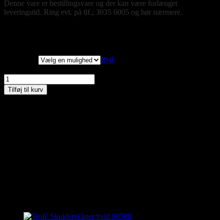
Denne vare er bestillingsvare og der kan være forlænget
leveringstid. Ring evt. på tlf.; 3035 6005 og hør nærmere.
Størrelser
Ryd
Trofe, Shaping trusse maxi, hvid, style 45700 antal
Tilføj til kurv
Materiale: 87% polyamid og 13% elastan
Vask 40 grader
Kan du ikke finde den størrelse du gerne vil have – så kontakt os
enten på besked, mail eller tlf. 30356005. måske har vi den
hængende i vores fysiske butik 🙂
Relaterede varer