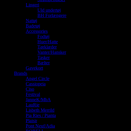
Lingeri
Uld undertøj
BH Forlængere
Nattøj
Badetøj
Accessories
Fodtøj
Huer/Hatte
Tørklæder
Vanter/Hansker
Tasker
Bælter
Gavekort
Brands
Angel Circle
Cassiopeia
Ciso
Festival
JanneK/MbA
LauRie
Lisbeth Merrild
Pia Ries / Pianta
Plaisir
Pont Neuf/Adia