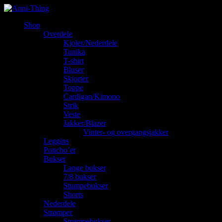
Shop
Overdele
Kjoler/Nederdele
Tunika
T-shirt
Bluser
Skjorter
Toppe
Cardigan/Kimono
Strik
Veste
Jakker/Blazer
Vinter- og overgangsjakker
Leggins
Poncho’er
Bukser
Lange bukser
7/8 bukser
Stumpebukser
Shorts
Nederdele
Strømper
Strømpebukser