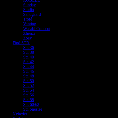
ROBELL
Sunday
Studio
Sandgaard
Trofé
Vanting
Wasabi Concept
Zhenzi
Zoey
Find STR.
Str. 36
Str. 38
Str. 40
Str. 42
Str. 44
Str. 46
Str. 48
Str. 50
Str. 52
Str. 54
Str. 56
Str. 58
Str. 60/62
Str. onesize
Nyheder