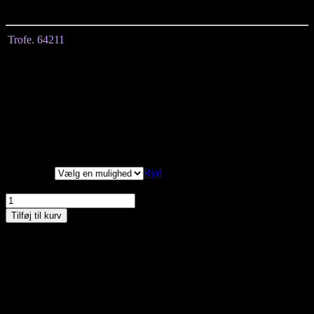
åndbar.
Trofe. 64211
Størrelse
M
L
XL
2XL
3XL
Længde målt fra
101
103
105
105
107
midten af nakken
Brystmål
108
116
124
136
150
Hoftemål
124
130
138
156
164
Lange ærmer
Vi har målt tøjet, alle
mål er +/- 2 cm.
Størrelser
Ryd
Trofe, Natkjole m/lange ærmer, Lilla m/print, Style 64211 antal
Tilføj til kurv
Materiale:
50% bomuld og 50% modla
Vask ved 40 grader
Kan du ikke finde den størrelse du gerne vil have – så kontakt os