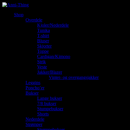
Shop
Overdele
Kjoler/Nederdele
Tunika
T-shirt
Bluser
Skjorter
Toppe
Cardigan/Kimono
Strik
Veste
Jakker/Blazer
Vinter- og overgangsjakker
Leggins
Poncho’er
Bukser
Lange bukser
7/8 bukser
Stumpebukser
Shorts
Nederdele
Strømper
Strømpebukser