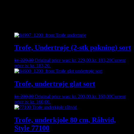
enten på besked, mail eller tlf. 30356005. måske har vi den
hængende i vores fysiske butik 🙂
Relaterede varer
Trofe, Undertrøje (2-stk pakning) sort
kr.
229,00
Original price was: kr. 229,00.
kr.
183,20
Current
price is: kr. 183,20.
Trofe, undertrøje glat sort
kr.
200,00
Original price was: kr. 200,00.
kr.
160,00
Current
price is: kr. 160,00.
Trofe, underkjole 80 cm, Råhvid,
Style 77100