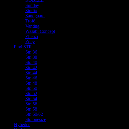
ROBELL
Sunday
Studio
Sandgaard
Trofé
Vanting
Wasabi Concept
Zhenzi
Zoey
Find STR.
Str. 36
Str. 38
Str. 40
Str. 42
Str. 44
Str. 46
Str. 48
Str. 50
Str. 52
Str. 54
Str. 56
Str. 58
Str. 60/62
Str. onesize
Nyheder