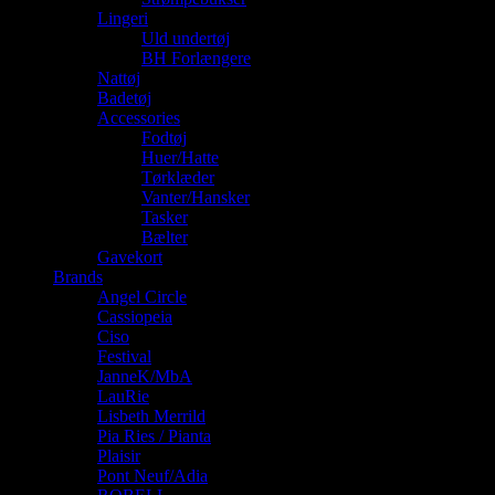
Lingeri
Uld undertøj
BH Forlængere
Nattøj
Badetøj
Accessories
Fodtøj
Huer/Hatte
Tørklæder
Vanter/Hansker
Tasker
Bælter
Gavekort
Brands
Angel Circle
Cassiopeia
Ciso
Festival
JanneK/MbA
LauRie
Lisbeth Merrild
Pia Ries / Pianta
Plaisir
Pont Neuf/Adia