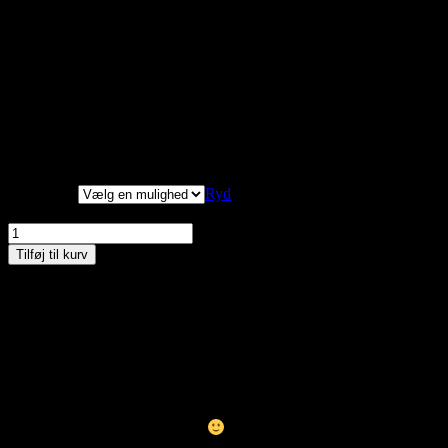
Linning med og uden
94/114
104/124
114/134
stræk
Hofte
114
132
136
Indvendig benlængde
62
62
62
Vi har målt tøjet, alle
mål er +/- 2 cm.
Størrelser
Ryd
Trofe, Pyjamas, Hvid m/lilla, Style 62114 antal
Tilføj til kurv
Materiale:
100% bomuld
Vask ved 40 grader
Kan du ikke finde den størrelse du gerne vil have – så kontakt os
enten på besked, mail eller tlf. 30356005. måske har vi den
hængende i vores fysiske butik