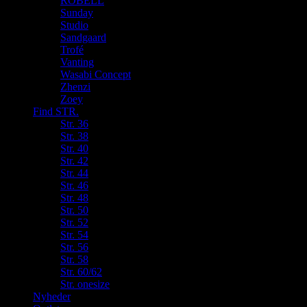
ROBELL
Sunday
Studio
Sandgaard
Trofé
Vanting
Wasabi Concept
Zhenzi
Zoey
Find STR.
Str. 36
Str. 38
Str. 40
Str. 42
Str. 44
Str. 46
Str. 48
Str. 50
Str. 52
Str. 54
Str. 56
Str. 58
Str. 60/62
Str. onesize
Nyheder