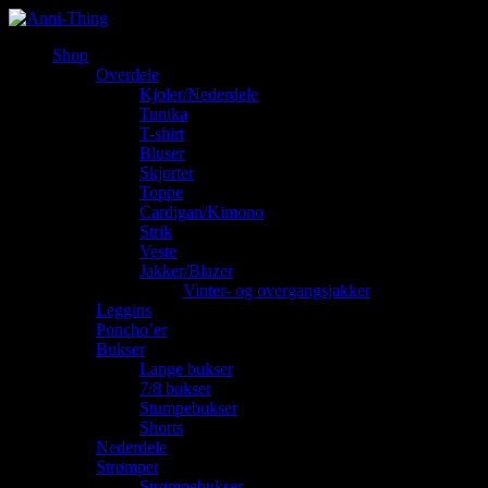
Shop
Overdele
Kjoler/Nederdele
Tunika
T-shirt
Bluser
Skjorter
Toppe
Cardigan/Kimono
Strik
Veste
Jakker/Blazer
Vinter- og overgangsjakker
Leggins
Poncho’er
Bukser
Lange bukser
7/8 bukser
Stumpebukser
Shorts
Nederdele
Strømper
Strømpebukser