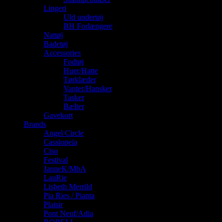
Lingeri
Uld undertøj
BH Forlængere
Nattøj
Badetøj
Accessories
Fodtøj
Huer/Hatte
Tørklæder
Vanter/Hansker
Tasker
Bælter
Gavekort
Brands
Angel Circle
Cassiopeia
Ciso
Festival
JanneK/MbA
LauRie
Lisbeth Merrild
Pia Ries / Pianta
Plaisir
Pont Neuf/Adia