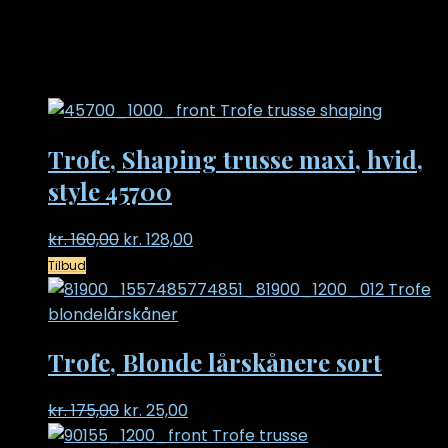
måske har vi den hængende i vores fysiske butik 🙂
Relaterede varer
Trofe, Shaping trusse maxi, hvid,
style 45700
Original
Current
kr.
160,00
kr.
128,00
price
price
Tilbud
was:
is:
kr. 160,00.
kr. 128,00.
Trofe, Blonde lårskånere sort
Original
Current
kr.
175,00
kr.
25,00
price
price