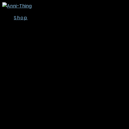
Shop
Overdele
Kjoler/Nederdele
Tunika
T-shirt
Bluser
Skjorter
Toppe
Cardigan/Kimono
Strik
Veste
Jakker/Blazer
Vinter- og
overgangsjakker
Leggins
Poncho’er