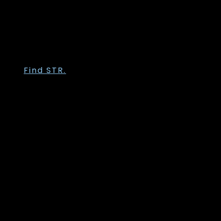
Trofé
Vanting
Wasabi Concept
Zhenzi
Zoey
Find STR.
Str. 36
Str. 38
Str. 40
Str. 42
Str. 44
Str. 46
Str. 48
Str. 50
Str. 52
Str. 54
Str. 56
Str. 58