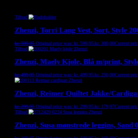
Relaterede varer
Tilbud
Zhenzi, Torri Lang Vest, Sort, Style 2
kr.
599,95
Original price was: kr. 599,95.
kr.
300,00
Current pric
Tilbud
Zhenzi, Maely Kjole, Blå m/print, Styl
kr.
499,95
Original price was: kr. 499,95.
kr.
250,00
Current pric
Zhenzi, Reimer Quiltet Jakke/Cardigan
kr.
299,95
Original price was: kr. 299,95.
kr.
179,97
Current pric
Tilbud
Zhenzi, Susa mønstrede leggins, Sand 