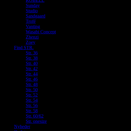
ROBELL
Sunday
Studio
Sandgaard
Trofé
Vanting
Wasabi Concept
Zhenzi
Zoey
Find STR.
Str. 36
Str. 38
Str. 40
Str. 42
Str. 44
Str. 46
Str. 48
Str. 50
Str. 52
Str. 54
Str. 56
Str. 58
Str. 60/62
Str. onesize
Nyheder