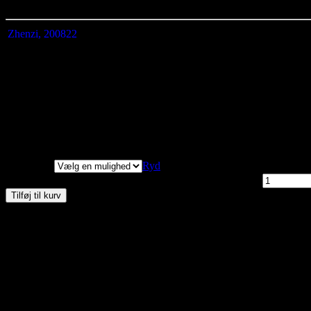
Style den med et par bukser, så er du altid klar til både fest og hverdag
Zhenzi, 200822
Størrelse
M
L
XL
2XL
Længde målt fra
79
81
83
85
skuldersøm
Brystmål
136
144
152
160
Hoftemål
140
150
158
166
Korte ærmer
Vi har målt tøjet, alle
mål er +/- 2 cm.
Størrelser
Ryd
Zhenzi, Lucy Bluse, Cornflower Blue, Style 200822 antal
Tilføj til kurv
Materiale:100% viskose
Vask 30 grader
Kan du ikke finde den størrelse du gerne vil have – så kontakt os ent