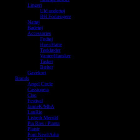
Lingeri
Uld undertøj
BH Forlængere
Nattøj
Badetøj
Accessories
Fodtøj
Huer/Hatte
Tørklæder
Vanter/Hansker
Tasker
Bælter
Gavekort
Brands
Angel Circle
Cassiopeia
Ciso
Festival
JanneK/MbA
LauRie
Lisbeth Merrild
Pia Ries / Pianta
Plaisir
Pont Neuf/Adia