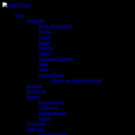
Shop
Overdele
Kjoler/Nederdele
Tunika
T-shirt
Bluser
Skjorter
Toppe
Cardigan/Kimono
Strik
Veste
Jakker/Blazer
Vinter- og overgangsjakker
Leggins
Poncho’er
Bukser
Lange bukser
7/8 bukser
Stumpebukser
Shorts
Nederdele
Strømper
Strømpebukser