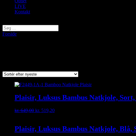
Outlet
LIVE
Kontakt
Vælg en side
Forside
/ Varer tagged “Natkjole”
Natkjole
Sorted
Viser 1–9 af 21 resultater
by
latest
Plaisir, Luksus Bambus Natkjole, Sort
Original
Current
kr.
649,00
kr.
519,20
price
price
was:
is:
kr. 649,00.
kr. 519,20.
Plaisir, Luksus Bambus Natkjole, Blå, 