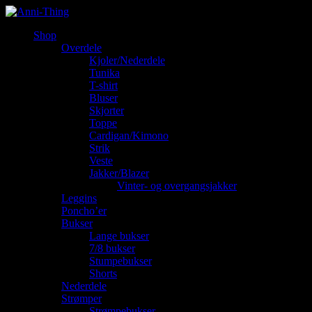
Shop
Overdele
Kjoler/Nederdele
Tunika
T-shirt
Bluser
Skjorter
Toppe
Cardigan/Kimono
Strik
Veste
Jakker/Blazer
Vinter- og overgangsjakker
Leggins
Poncho’er
Bukser
Lange bukser
7/8 bukser
Stumpebukser
Shorts
Nederdele
Strømper
Strømpebukser