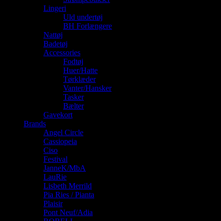
Lingeri
Uld undertøj
BH Forlængere
Nattøj
Badetøj
Accessories
Fodtøj
Huer/Hatte
Tørklæder
Vanter/Hansker
Tasker
Bælter
Gavekort
Brands
Angel Circle
Cassiopeia
Ciso
Festival
JanneK/MbA
LauRie
Lisbeth Merrild
Pia Ries / Pianta
Plaisir
Pont Neuf/Adia