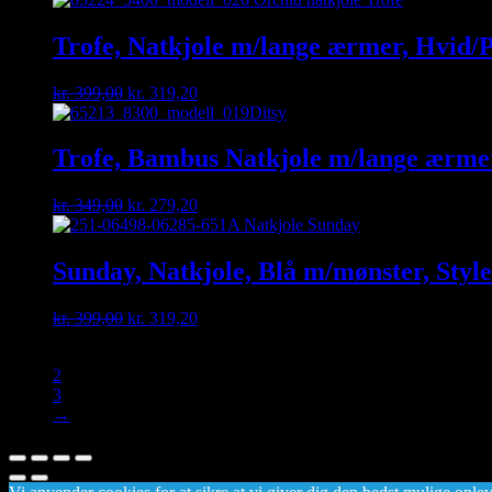
was:
is:
kr. 250,00.
kr. 200,00.
Trofe, Natkjole m/lange ærmer, Hvid/P
Original
Current
kr.
399,00
kr.
319,20
price
price
was:
is:
kr. 399,00.
kr. 319,20.
Trofe, Bambus Natkjole m/lange ærmer
Original
Current
kr.
349,00
kr.
279,20
price
price
was:
is:
kr. 349,00.
kr. 279,20.
Sunday, Natkjole, Blå m/mønster, Styl
Original
Current
kr.
399,00
kr.
319,20
price
price
1
was:
is:
2
kr. 399,00.
kr. 319,20.
3
→