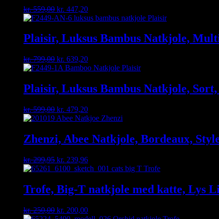
Original
Current
kr.
559,00
kr.
447,20
price
price
was:
is:
kr. 559,00.
kr. 447,20.
Plaisir, Luksus Bambus Natkjole, Mult
Original
Current
kr.
799,00
kr.
639,20
price
price
was:
is:
kr. 799,00.
kr. 639,20.
Plaisir, Luksus Bambus Natkjole, Sort
Original
Current
kr.
599,00
kr.
479,20
price
price
was:
is:
kr. 599,00.
kr. 479,20.
Zhenzi, Abee Natkjole, Bordeaux, Styl
Original
Current
kr.
299,95
kr.
239,96
price
price
was:
is:
kr. 299,95.
kr. 239,96.
Trofe, Big-T natkjole med katte, Lys Li
Original
Current
kr.
250,00
kr.
200,00
price
price