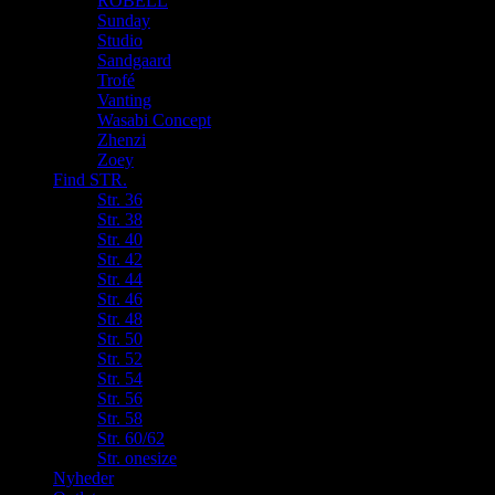
ROBELL
Sunday
Studio
Sandgaard
Trofé
Vanting
Wasabi Concept
Zhenzi
Zoey
Find STR.
Str. 36
Str. 38
Str. 40
Str. 42
Str. 44
Str. 46
Str. 48
Str. 50
Str. 52
Str. 54
Str. 56
Str. 58
Str. 60/62
Str. onesize
Nyheder