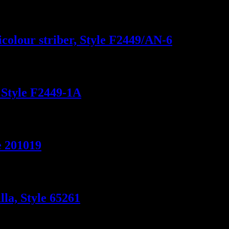
icolour striber, Style F2449/AN-6
, Style F2449-1A
e 201019
lla, Style 65261