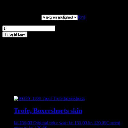
Der kan være op til en uges leveringstid på lingeri fra Plaisir – ring
til butikken på tlf. 30356005 hvis du har spørgsmål.
Kollektionsstørreler
Ryd
Plaisir, Beate Midi, Sort, Style 144 antal
Tilføj til kurv
Materiale: 54% polyamid og 46% elastan
Håndvask
Kan du ikke finde den størrelse du gerne vil have – så kontakt os
enten på besked, mail eller tlf. 30356005. måske har vi den
hængende i vores fysiske butik 🙂
Relaterede varer
Trofe, Boxershorts skin
kr.
150,00
Original price was: kr. 150,00.
kr.
120,00
Current
price is: kr. 120,00.