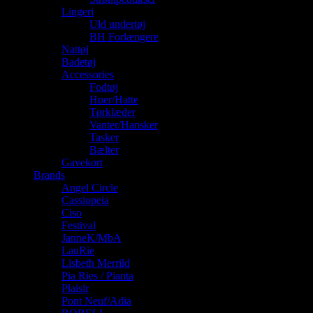
Lingeri
Uld undertøj
BH Forlængere
Nattøj
Badetøj
Accessories
Fodtøj
Huer/Hatte
Tørklæder
Vanter/Hansker
Tasker
Bælter
Gavekort
Brands
Angel Circle
Cassiopeia
Ciso
Festival
JanneK/MbA
LauRie
Lisbeth Merrild
Pia Ries / Pianta
Plaisir
Pont Neuf/Adia