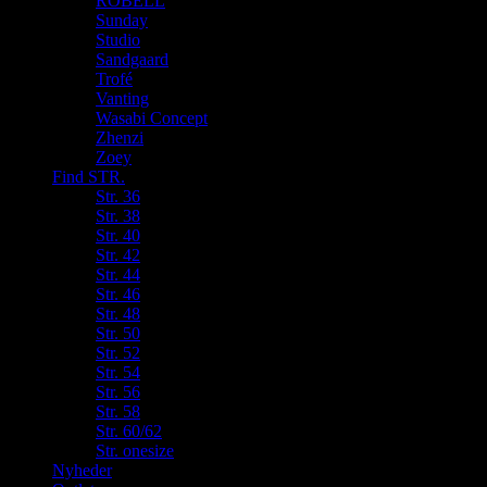
ROBELL
Sunday
Studio
Sandgaard
Trofé
Vanting
Wasabi Concept
Zhenzi
Zoey
Find STR.
Str. 36
Str. 38
Str. 40
Str. 42
Str. 44
Str. 46
Str. 48
Str. 50
Str. 52
Str. 54
Str. 56
Str. 58
Str. 60/62
Str. onesize
Nyheder