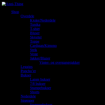
Shop
Overdele
Kjoler/Nederdele
Tunika
T-shirt
Bluser
Skjorter
Toppe
Cardigan/Kimono
Strik
Veste
Jakker/Blazer
Vinter- og overgangsjakker
Leggins
Poncho’er
Bukser
Lange bukser
7/8 bukser
Stumpebukser
Shorts
Nederdele
Strømper
Strømpebukser