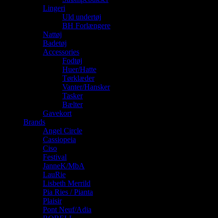
Lingeri
Uld undertøj
BH Forlængere
Nattøj
Badetøj
Accessories
Fodtøj
Huer/Hatte
Tørklæder
Vanter/Hansker
Tasker
Bælter
Gavekort
Brands
Angel Circle
Cassiopeia
Ciso
Festival
JanneK/MbA
LauRie
Lisbeth Merrild
Pia Ries / Pianta
Plaisir
Pont Neuf/Adia