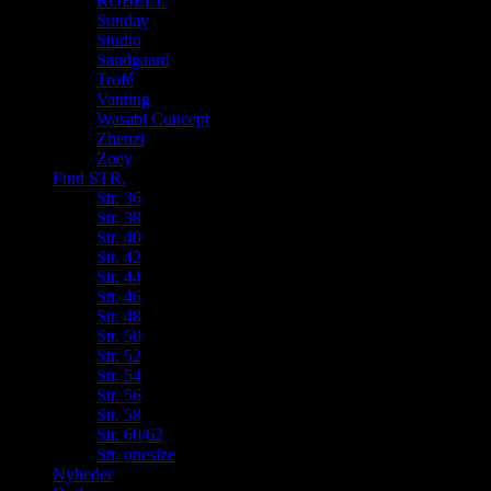
ROBELL
Sunday
Studio
Sandgaard
Trofé
Vanting
Wasabi Concept
Zhenzi
Zoey
Find STR.
Str. 36
Str. 38
Str. 40
Str. 42
Str. 44
Str. 46
Str. 48
Str. 50
Str. 52
Str. 54
Str. 56
Str. 58
Str. 60/62
Str. onesize
Nyheder