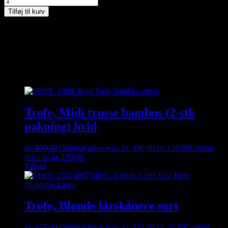
Tilføj til kurv
Kan du ikke finde den størrelse du gerne vil have – så kontakt os
enten på besked, mail eller tlf. 30356005. måske har vi den
hængende i vores fysiske butik 🙂
Relaterede varer
Trofe, Midi trusse bambus (2-stk
pakning) hvid
kr.
190,00
Original price was: kr. 190,00.
kr.
152,00
Current
price is: kr. 152,00.
Tilbud
Trofe, Blonde lårskånere sort
kr.
175,00
Original price was: kr. 175,00.
kr.
25,00
Current