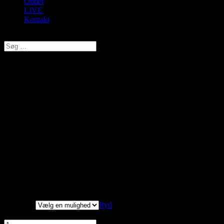
Outlet
LIVE
Kontakt
Vælg en side
Plaisir, BH Forlænger 3 hægter
(5,5 cm) , Hvid
kr.
29,00
Original price was: kr. 29,00.
kr.
23,20
Current price is:
kr. 23,20.
Brug bh-forlængelse 3 × 3 hægter bag på bh'en 

for at øge omkredsen. 

Passer til din yndlings bh, der har 3 hægter 

Størrelse
Ryd
Plaisir, BH Forlænger 3 hægter (5,5 cm) , Hvid antal