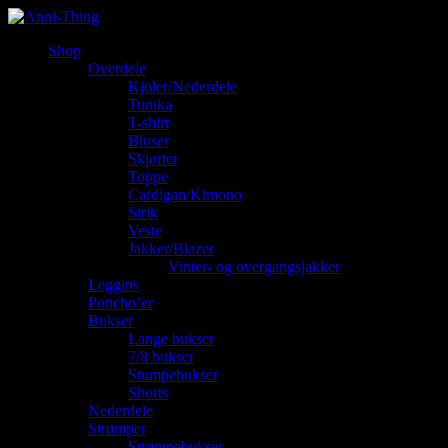
Shop
Overdele
Kjoler/Nederdele
Tunika
T-shirt
Bluser
Skjorter
Toppe
Cardigan/Kimono
Strik
Veste
Jakker/Blazer
Vinter- og overgangsjakker
Leggins
Poncho’er
Bukser
Lange bukser
7/8 bukser
Stumpebukser
Shorts
Nederdele
Strømper
Strømpebukser