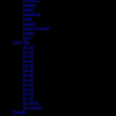
ROBELL
Sunday
Studio
Sandgaard
Trofé
Vanting
Wasabi Concept
Zhenzi
Zoey
Find STR.
Str. 36
Str. 38
Str. 40
Str. 42
Str. 44
Str. 46
Str. 48
Str. 50
Str. 52
Str. 54
Str. 56
Str. 58
Str. 60/62
Str. onesize
Nyheder