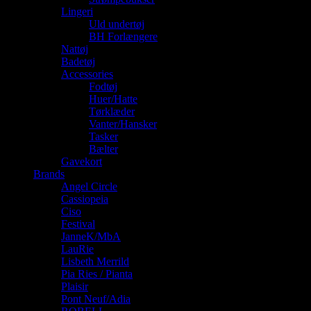
Lingeri
Uld undertøj
BH Forlængere
Nattøj
Badetøj
Accessories
Fodtøj
Huer/Hatte
Tørklæder
Vanter/Hansker
Tasker
Bælter
Gavekort
Brands
Angel Circle
Cassiopeia
Ciso
Festival
JanneK/MbA
LauRie
Lisbeth Merrild
Pia Ries / Pianta
Plaisir
Pont Neuf/Adia