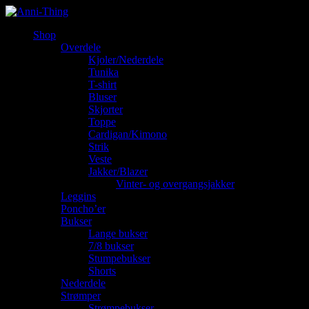
Shop
Overdele
Kjoler/Nederdele
Tunika
T-shirt
Bluser
Skjorter
Toppe
Cardigan/Kimono
Strik
Veste
Jakker/Blazer
Vinter- og overgangsjakker
Leggins
Poncho’er
Bukser
Lange bukser
7/8 bukser
Stumpebukser
Shorts
Nederdele
Strømper
Strømpebukser